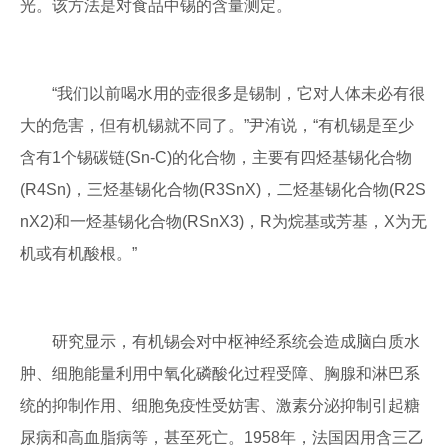
光。该方法是对食品中锡的含量测定。
“我们以前喝水用的壶很多是锡制，它对人体未必有很
大的危害，但有机锡就不同了。”尹洧说，“有机锡是至少
含有1个锡碳链(Sn-C)的化合物，主要有四烃基锡化合物
(R4Sn)，三烃基锡化合物(R3SnX)，二烃基锡化合物(R2S
nX2)和一烃基锡化合物(RSnX3)，R为烷基或芳基，X为无
机或有机酸根。”
研究显示，有机锡会对中枢神经系统会造成脑白质水
肿、细胞能量利用中氧化磷酸化过程受障、胸腺和淋巴系
统的抑制作用、细胞免疫性受妨害、激素分泌抑制引起糖
尿病和高血脂病等，甚至死亡。1958年，法国因用含三乙